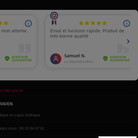
CTEZ-NOUS
RAVEN
tique en Ligne Gothique
elez-nous : 06 20 94 47 61