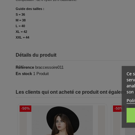
Guide des tailles :
S = 36
M = 38
L = 40
XL = 42
XXL = 44
Détails du produit
Référence
braccessoire011
Ce s
En stock
1 Produit
serv
anal
son 
Les clients qui ont acheté ce produit ont également 
Poli
-50%
-50%