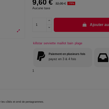
9,60 €
32,00 €
-70%
Aucune taxe
Ajouter au
killstar
serviette
maillot
bain
plage
Paiement en plusieurs fois
payez en 3 & 4 fois
1
 sur les côtés et orné de pentagrammes.