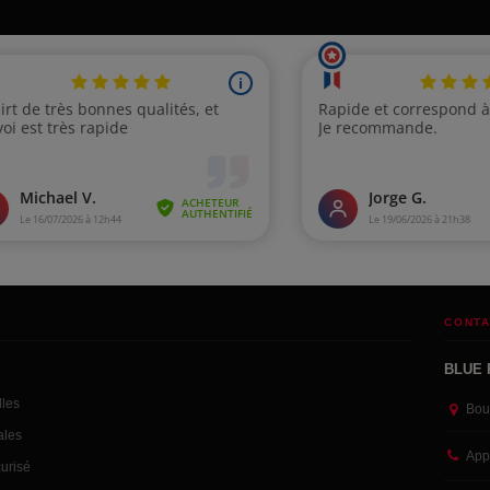
CONTA
BLUE 
lles
Bou
ales
App
urisé