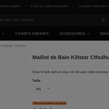
qués maison
9,7/10 sur 1398 avis garantis
Livraison offerte dès 100 
✦
✦
E
T-SHIRTS ENFANTS
ACCESSOIRES
NOU
n Killstar Cthulhu
Maillot de Bain Killstar Cthulh
Osez le look dark et sexy cet été avec notre nouveau m
Taille
Derniers articles en stock