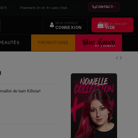
CONTACT
€
Paiement 3× et 4× sans frais
Expédition 48h depuis l'atelier
✦
✦
✦
MON ESPACE
MON PANIER
0
VIDE
CONNEXION
VEAUTÉS
PROMOTIONS
u
aillot de bain Killstar!