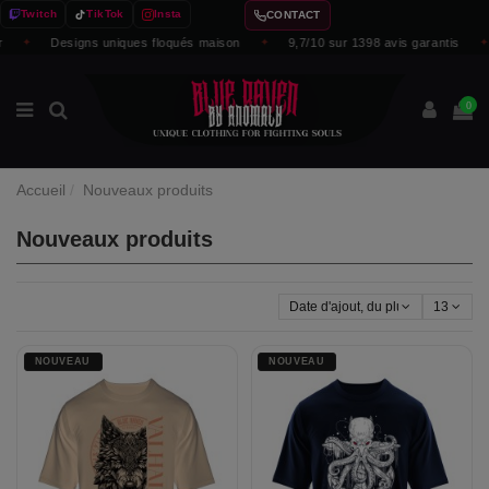
Twitch
TikTok
Insta
CONTACT
✦
Designs uniques floqués maison
✦
9,7/10 sur 1398 avis garantis
✦
0
Accueil
Nouveaux produits
Nouveaux produits
Date d'ajout, du plus récent au pl
13
NOUVEAU
NOUVEAU