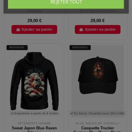
REJETER TOUT
VÊTEMENTS HOMME
VÊTEMENTS FEMME
T-shirt Japon Blue Raven
T-shirt Japon Femme
Kitsune
Blue Raven Kitsune
29,00 €
29,00 €
Ajouter au panier
Ajouter au panier
NOUVEAU
NOUVEAU
Expédition à partir du 8 Juillet
En Stock ! Expédié sous 24h à 48h.
VÊTEMENTS HOMME
BLUE RAVEN BY ANOMALY
Sweat Japon Blue Raven
Casquette Trucker