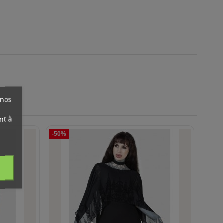
 nos
nt à
-50%