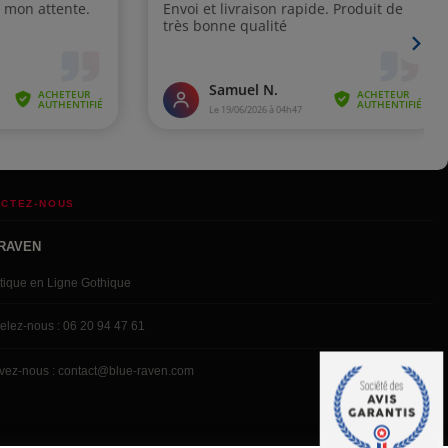
CTEZ-NOUS
RAVEN
tique en Ligne Gothique
elez-nous : 06 20 94 47 61
ivez-nous : contact@blue-raven.com