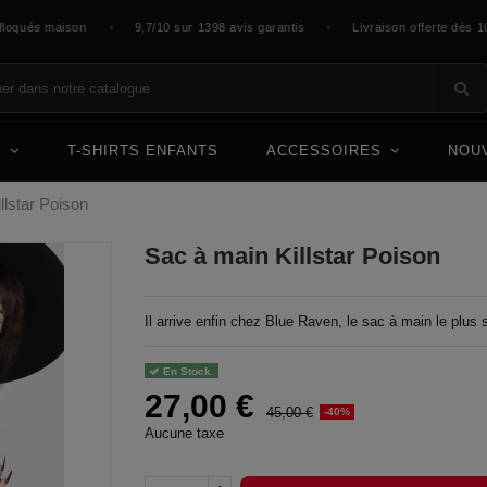
qués maison
9,7/10 sur 1398 avis garantis
Livraison offerte dès 100 €
✦
✦
E
T-SHIRTS ENFANTS
ACCESSOIRES
NOU
llstar Poison
Sac à main Killstar Poison
Il arrive enfin chez Blue Raven, le sac à main le plus 
En Stock.
27,00 €
45,00 €
-40%
Aucune taxe