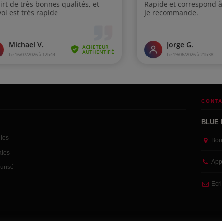
CONTA
BLUE 
lles
Bou
ales
App
urisé
Ecr