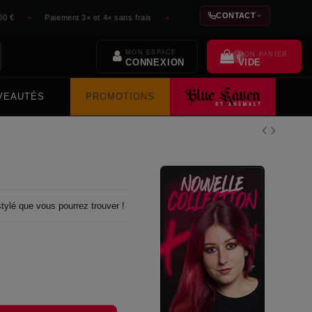
CONTACT
Paiement 3× et 4× sans frais
Expédition 48h depuis l'atelier
✦
✦
✦
MON ESPACE
MON PANIER
0
VIDE
CONNEXION
VEAUTÉS
PROMOTIONS
stylé que vous pourrez trouver !