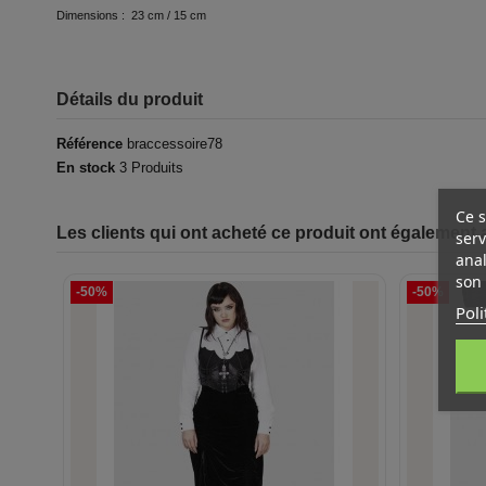
Dimensions : 23 cm / 15 cm
Détails du produit
Référence
braccessoire78
En stock
3 Produits
Ce s
Les clients qui ont acheté ce produit ont également 
serv
anal
son 
-50%
-50%
Poli