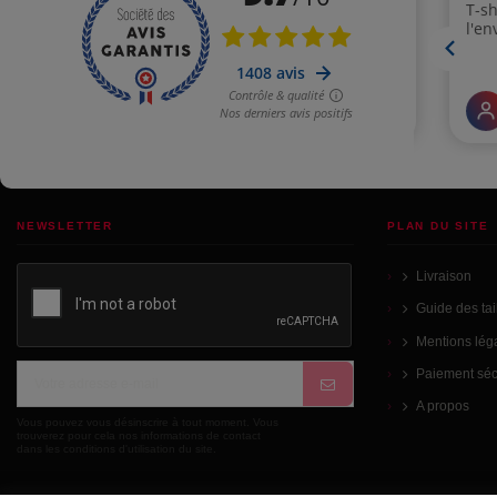
NEWSLETTER
PLAN DU SITE
Livraison
Guide des tai
Mentions lég
Paiement séc
A propos
Vous pouvez vous désinscrire à tout moment. Vous
trouverez pour cela nos informations de contact
dans les conditions d'utilisation du site.