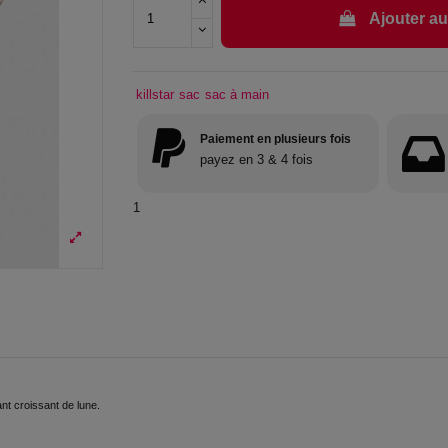
Ajouter au
killstar
sac
sac à main
Paiement en plusieurs fois
payez en 3 & 4 fois
1
ant croissant de lune.