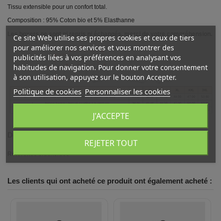
Tissu extensible pour un confort total.
Composition : 95% Coton bio et 5% Elasthanne
Les boxers ne sont ni repris ni échangés, merci de votre compréhension.
Ce site Web utilise ses propres cookies et ceux de tiers
pour améliorer nos services et vous montrer des
publicités liées à vos préférences en analysant vos
habitudes de navigation. Pour donner votre consentement
à son utilisation, appuyez sur le bouton Accepter.
Politique de cookies
Personnaliser les cookies
J'ACCEPTE
Détails du produit
REJETER TOUT
Référence
brboxerb09
Les clients qui ont acheté ce produit ont également acheté :