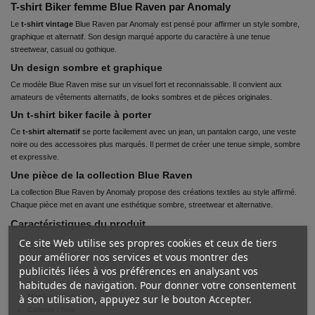
T-shirt Biker femme Blue Raven par Anomaly
Le
t-shirt vintage
Blue Raven par Anomaly est pensé pour affirmer un style sombre,
graphique et alternatif. Son design marqué apporte du caractère à une tenue
streetwear, casual ou gothique.
Un design sombre et graphique
Ce modèle Blue Raven mise sur un visuel fort et reconnaissable. Il convient aux
amateurs de vêtements alternatifs, de looks sombres et de pièces originales.
Un t-shirt biker facile à porter
Ce
t-shirt alternatif
se porte facilement avec un jean, un pantalon cargo, une veste
noire ou des accessoires plus marqués. Il permet de créer une tenue simple, sombre
et expressive.
Une pièce de la collection Blue Raven
La collection Blue Raven by Anomaly propose des créations textiles au style affirmé.
Chaque pièce met en avant une esthétique sombre, streetwear et alternative.
Caractéristiques du produit
Ce site Web utilise ses propres cookies et ceux de tiers
Collection :
Blue Raven by Anomaly
pour améliorer nos services et vous montrer des
Type de produit :
T-shirt femme
publicités liées à vos préférences en analysant vos
Style :
biker, gothique, alternatif, streetwear
habitudes de navigation. Pour donner votre consentement
Coupe :
Prêt du corps
Matière :
Coton
à son utilisation, appuyez sur le bouton Accepter.
Coloris :
Noir