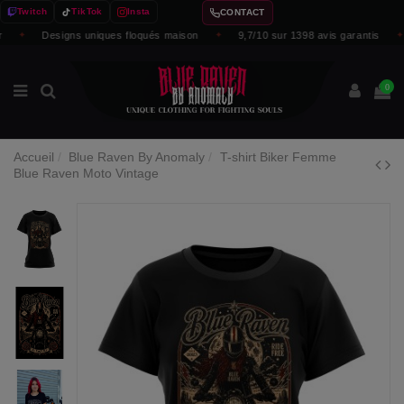
Twitch
TikTok
Insta
CONTACT
✦
Designs uniques floqués maison
✦
9,7/10 sur 1398 avis garantis
✦
0
Accueil
Blue Raven By Anomaly
T-shirt Biker Femme
Blue Raven Moto Vintage