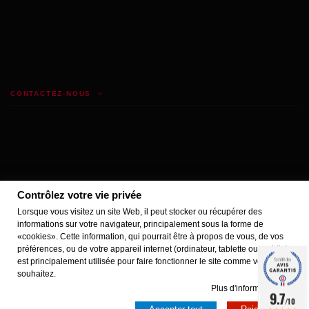
CONTACTEZ-NOUS
Contrôlez votre vie privée
Lorsque vous visitez un site Web, il peut stocker ou récupérer des
informations sur votre navigateur, principalement sous la forme de
«cookies». Cette information, qui pourrait être à propos de vous, de vos
Marchand approuvé par la Société des Avis Garantis,
cliquez ici pour vérifier
.
préférences, ou de votre appareil internet (ordinateur, tablette ou mobile),
est principalement utilisée pour faire fonctionner le site comme vous le
souhaitez.
Copyright @ 2022 DESCOD.LTD Tous droits réservés
Plus d'informations
9.7
Ajouter au panier
/10