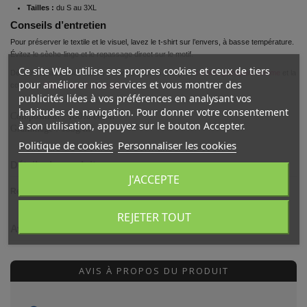
Tailles :
du S au 3XL
Conseils d’entretien
Pour préserver le textile et le visuel, lavez le t-shirt sur l’envers, à basse température.
Évitez le sèche-linge et le repassage direct sur le motif.
Ce site Web utilise ses propres cookies et ceux de tiers
Découvrez aussi nos autres modèles dans la catégorie
t-shirts gothiques homme
et la
pour améliorer nos services et vous montrer des
collection
Blue Raven By Anomaly
.
publicités liées à vos préférences en analysant vos
habitudes de navigation. Pour donner votre consentement
Composition : 100% coton
à son utilisation, appuyez sur le bouton Accepter.
Grammage : 185g/m²
Politique de cookies
Personnaliser les cookies
Détails du produit
J'ACCEPTE
Référence
bmrba847736947
REJETER TOUT
Avis clients
AVIS À PROPOS DU PRODUIT