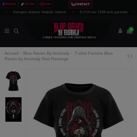
Twitch
TikTok
Insta
CONTACT
✦
Designs uniques floqués maison
✦
9,7/10 sur 1398 avis garantis
✦
0
Accueil
Blue Raven By Anomaly
T-shirt Femme Blue
Raven by Anomaly Red Revenge