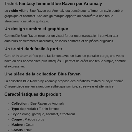
T-shirt Fantasy femme Blue Raven par Anomaly
Le
t-shirt viking
Blue Raven par Anomaly est pensé pour affirmer un style sombre,
graphique et alternatif. Son design marqué apporte du caractère à une tenue
streetwear, casual ou gothique.
Un design sombre et graphique
Ce modèle Blue Raven mise sur un visuel fort et reconnaissable. Il convient aux
amateurs de vêtements alternatifs, de looks sombres et de pièces originales.
Un t-shirt dark facile à porter
Ce
t-shirt alternatif
se porte facilement avec un jean, un pantalon cargo, une veste
noire ou des accessoires plus marqués. Il permet de créer une tenue simple, sombre
et expressive.
Une pièce de la collection Blue Raven
La collection Blue Raven by Anomaly propose des créations textiles au style affirmé.
Chaque pièce met en avant une esthétique sombre, streetwear et alternative.
Caractéristiques du produit
Collection :
Blue Raven by Anomaly
Type de produit :
T-shirt femme
Style :
viking, gothique, alternatif, streetwear
Coupe :
Prêt du corps
Matière :
Coton
Coloris :
Noir