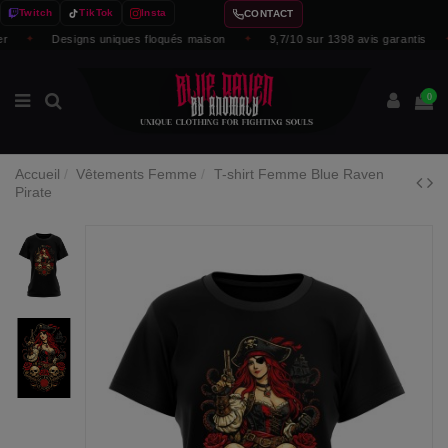
Twitch
TikTok
Insta
CONTACT
✦
Designs uniques floqués maison
✦
9,7/10 sur 1398 avis garantis
✦
0
Accueil
Vêtements Femme
T-shirt Femme Blue Raven
Pirate