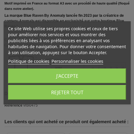
Motif imprimé en France au format A3 avec un procédé de haute qualité (floqué
dans notre atelier).
La marque Blue Raven By Anomaly lancée fin 2023 par la créatrice de
contenu Anomaly est disponible en exclusivité sur votre boutique Blue
Raven !
Ce site Web utilise ses propres cookies et ceux de tiers
pour améliorer nos services et vous montrer des
Composition : 100% coton
publicités liées à vos préférences en analysant vos
Grammage : 185g/m²
habitudes de navigation. Pour donner votre consentement
à son utilisation, appuyez sur le bouton Accepter.
Politique de cookies
Personnaliser les cookies
J'ACCEPTE
REJETER TOUT
Détails du produit
Référence
vrbl0475
Les clients qui ont acheté ce produit ont également acheté :