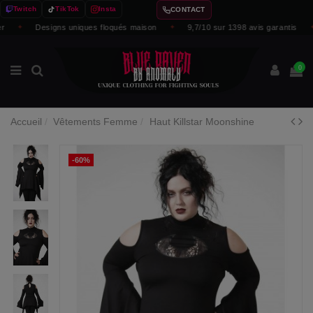
Twitch
TikTok
Insta
CONTACT
✦
Designs uniques floqués maison
✦
9,7/10 sur 1398 avis garantis
✦
0
Accueil
Vêtements Femme
Haut Killstar Moonshine
-60%