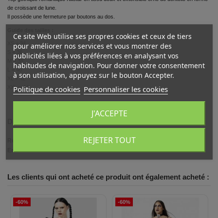
de croissant de lune.
Il possède une fermeture par boutons au dos.
Guide des tailles :
Ce site Web utilise ses propres cookies et ceux de tiers
XS = 34
pour améliorer nos services et vous montrer des
S = 36
publicités liées à vos préférences en analysant vos
M = 38
habitudes de navigation. Pour donner votre consentement
L = 40
à son utilisation, appuyez sur le bouton Accepter.
XL = 42
Politique de cookies
Personnaliser les cookies
XXL = 44
J'ACCEPTE
Détails du produit
REJETER TOUT
Référence
brhaut98849
En stock
2 Produits
Les clients qui ont acheté ce produit ont également acheté :
-60%
-60%