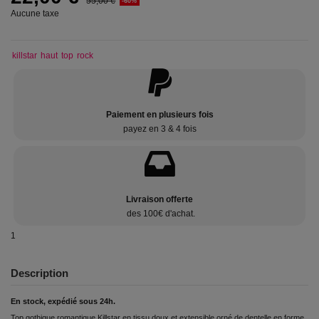
55,00 €
-60%
Aucune taxe
killstar
haut
top
rock
Paiement en plusieurs fois
payez en 3 & 4 fois
Livraison offerte
des 100€ d'achat.
1
Description
En stock, expédié sous 24h.
Top gothique romantique Killstar en tissu doux et extensible orné de dentelle en forme