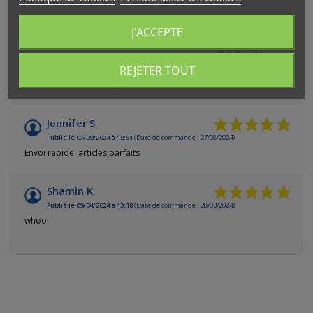
10
J'ACCEPTE
/10
VOIR L'ATTESTATION
REJETER TOUT
Basé sur 2 avis
Avis soumis à un contrôle
Jennifer S.
Publié le 07/09/2024 à 12:51
(Date de commande : 27/08/2024)
Envoi rapide, articles parfaits
Shamin K.
Publié le 09/04/2024 à 13:18
(Date de commande : 28/03/2024)
whoo