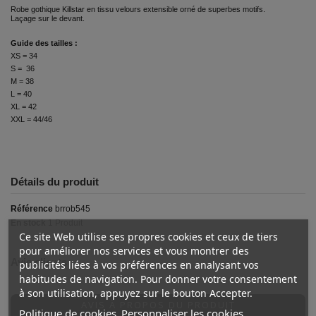
Robe gothique Killstar en tissu velours extensible orné de superbes motifs.
Laçage sur le devant.
Guide des tailles :
XS = 34
S = 36
M = 38
L = 40
XL = 42
XXL = 44/46
Détails du produit
Référence
brrob545
En stock
1 Produit
Ce site Web utilise ses propres cookies et ceux de tiers
pour améliorer nos services et vous montrer des
Avis clients
publicités liées à vos préférences en analysant vos
habitudes de navigation. Pour donner votre consentement
à son utilisation, appuyez sur le bouton Accepter.
AVIS À PROPOS DU PRODUIT
Politique de cookies
Personnaliser les cookies