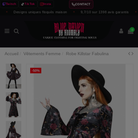
Twitch
TikTok
Insta
CONTACT
✦
Designs uniques floqués maison
✦
9,7/10 sur 1398 avis garantis
✦
0
Accueil
Vêtements Femme
Robe Killstar Fabulina
-50%