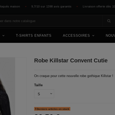
ués maison
9,7/10 sur 1398 avis garantis
Livraison offerte dès 100 €
✦
✦
E
T-SHIRTS ENFANTS
ACCESSOIRES
NOU
Robe Killstar Convent Cutie
On craque pour cette nouvelle robe gothique Killstar !
Taille
Derniers articles en stock