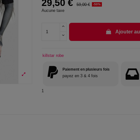
29,50 €
59,00 €
-50%
Aucune taxe
Ajouter au
killstar
robe
Paiement en plusieurs fois
payez en 3 & 4 fois
1