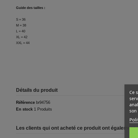
Guide des tailles :
S = 36
M = 38
L = 40
XL = 42
XXL = 44
Détails du produit
Ce s
serv
Référence
br94756
anal
En stock
1 Produits
son 
Poli
Les clients qui ont acheté ce produit ont également 