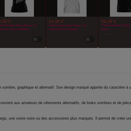
4,50 €
14,50 €
20,30 €
shirt Femme Blue Raven by
T-shirt blanc Blue Raven by
T-shirt Gothique Blu
omaly Cursed Warrior
Anomaly The Dragon
Crow
— épuisé —
 sombre, graphique et alternatif. Son design marqué apporte du caractère à u
convient aux amateurs de vêtements alternatifs, de looks sombres et de pièce
argo, une veste noire ou des accessoires plus marqués. Il permet de créer u