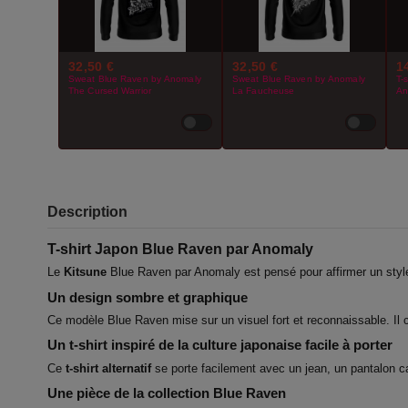
32,50 €
32,50 €
1
Sweat Blue Raven by Anomaly
Sweat Blue Raven by Anomaly
T-
The Cursed Warrior
La Faucheuse
An
Description
T-shirt Japon Blue Raven par Anomaly
Le
Kitsune
Blue Raven par Anomaly est pensé pour affirmer un style
Un design sombre et graphique
Ce modèle Blue Raven mise sur un visuel fort et reconnaissable. Il 
Un t-shirt inspiré de la culture japonaise facile à porter
Ce
t-shirt alternatif
se porte facilement avec un jean, un pantalon c
Une pièce de la collection Blue Raven