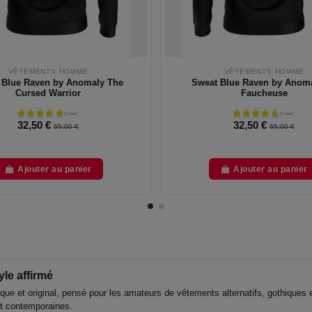
VÊTEMENTS HOMME
VÊTEMENTS HOMME
 Blue Raven by Anomaly The
Sweat Blue Raven by Anom
Cursed Warrior
Faucheuse
32,50 €
32,50 €
65,00 €
65,00 €
Ajouter au panier
Ajouter au panier
yle affirmé
e et original, pensé pour les amateurs de vêtements alternatifs, gothiques 
et contemporaines.