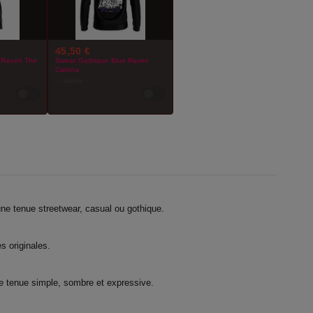
45,50 €
e Raven The
Sweat Gothique Blue Raven
Catrina
— épuisé —
ne tenue streetwear, casual ou gothique.
s originales.
ne tenue simple, sombre et expressive.