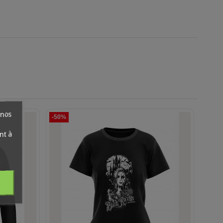
 nos
-50%
-50%
nt à