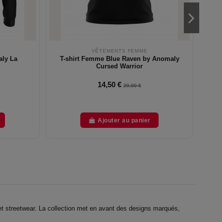
VÊTEMENTS FEMME
aly La
T-shirt Femme Blue Raven by Anomaly
T
Cursed Warrior
14,50 €
29,00 €
Ajouter au panier
et streetwear. La collection met en avant des designs marqués,