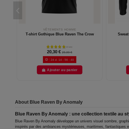
VÊTEMENTS HOMME
T-shirt Gothique Blue Raven The Crow
Sweat
20,30 €
29,00 €
24
d.
14
:
56
:
39
Ajouter au panier
About Blue Raven By Anomaly
Blue Raven By Anomaly : une collection textile au st
Blue Raven By Anomaly développe un univers visuel sombre, graphiqu
inspirés par des ambiances mystérieuses, maritimes, fantastiques 