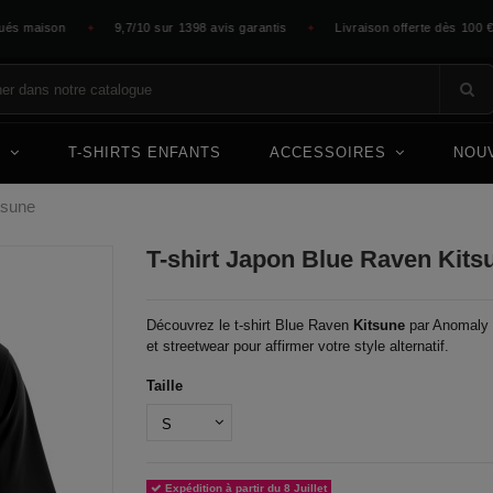
ison
9,7/10 sur 1398 avis garantis
Livraison offerte dès 100 €
✦
✦
✦
E
T-SHIRTS ENFANTS
ACCESSOIRES
NOU
tsune
T-shirt Japon Blue Raven Kits
Découvrez le t-shirt Blue Raven
Kitsune
par Anomaly 
et streetwear pour affirmer votre style alternatif.
Taille
Expédition à partir du 8 Juillet