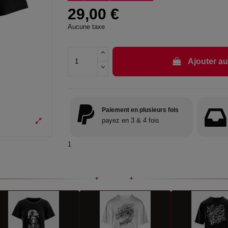
29,00 €
Aucune taxe
Ajouter au
Paiement en plusieurs fois
payez en 3 & 4 fois
1
✦
✦