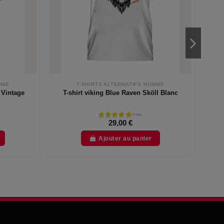
MME
T-SHIRTS ALTERNATIFS HOMME
 Vintage
T-shirt viking Blue Raven Sköll Blanc
Sw
29,00 €
Ajouter au panier