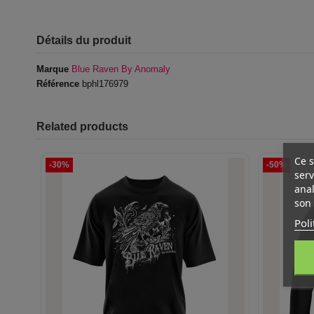
Détails du produit
Marque
Blue Raven By Anomaly
Référence
bphl176979
Related products
Ce s
-30%
-50%
serv
anal
son 
Poli