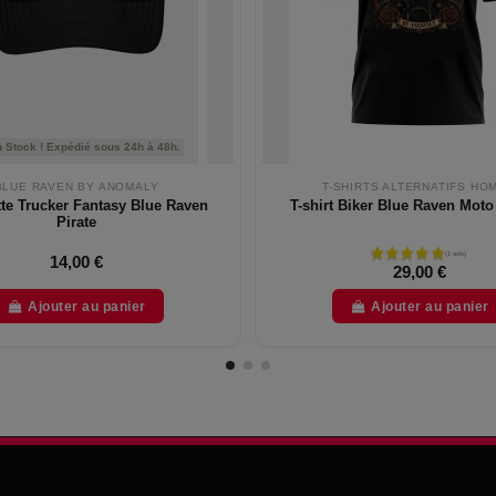
 Stock ! Expédié sous 24h à 48h.
BLUE RAVEN BY ANOMALY
T-SHIRTS ALTERNATIFS HO
te Trucker Fantasy Blue Raven
T-shirt Biker Blue Raven Moto
Pirate
14,00 €
29,00 €
Ajouter au panier
Ajouter au panier