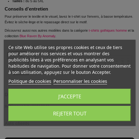
Tailles :
du S au 5XL
Conseils d’entretien
Pour préserver le textile et le visuel, lavez le t-shirt sur l’envers, à basse température.
Évitez le sèche-linge et le repassage direct sur le motif.
Découvrez aussi nos autres modèles dans la catégorie
t-shirts gothiques homme
et la
collection
Blue Raven By Anomaly
.
Ce site Web utilise ses propres cookies et ceux de tiers
pour améliorer nos services et vous montrer des
publicités liées à vos préférences en analysant vos
habitudes de navigation. Pour donner votre consentement
à son utilisation, appuyez sur le bouton Accepter.
Politique de cookies
Personnaliser les cookies
Détails du produit
J'ACCEPTE
Référence
brba89812942
REJETER TOUT
Avis clients