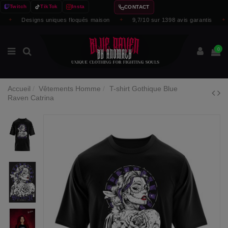
Twitch
TikTok
Insta
CONTACT
✦
Designs uniques floqués maison
✦
9,7/10 sur 1398 avis garantis
✦
0
Accueil
Vêtements Homme
T-shirt Gothique Blue
Raven Catrina