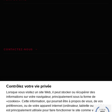
CONTACTEZ-NOUS
Contrôlez votre vie privée
Lorsque vous visitez un site Web, il peut stocker ou récupérer des
informations sur votre navigateur, principalement sous la forme de
«cookies». Cette information, qui pourrait être à propos de vous, de vos
Marchand approuvé par la Société des Avis Garantis,
cliquez ici pour vérifier
.
préférences, ou de votre appareil internet (ordinateur, tablette ou mobile),
est principalement utilisée pour faire fonctionner le site comme vous le