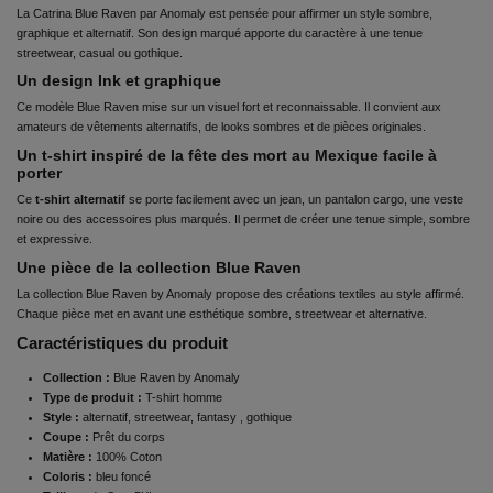
La Catrina
Blue Raven par Anomaly est pensée pour affirmer un style sombre,
graphique et alternatif. Son design marqué apporte du caractère à une tenue
streetwear, casual ou gothique.
Un design Ink et graphique
Ce modèle Blue Raven mise sur un visuel fort et reconnaissable. Il convient aux
amateurs de vêtements alternatifs, de looks sombres et de pièces originales.
Un t-shirt inspiré de la fête des mort au Mexique facile à
porter
Ce
t-shirt alternatif
se porte facilement avec un jean, un pantalon cargo, une veste
noire ou des accessoires plus marqués. Il permet de créer une tenue simple, sombre
et expressive.
Une pièce de la collection Blue Raven
La collection Blue Raven by Anomaly propose des créations textiles au style affirmé.
Chaque pièce met en avant une esthétique sombre, streetwear et alternative.
Caractéristiques du produit
Collection :
Blue Raven by Anomaly
Type de produit :
T-shirt homme
Style :
alternatif, streetwear, fantasy , gothique
Coupe :
Prêt du corps
Matière :
100% Coton
Coloris :
bleu foncé