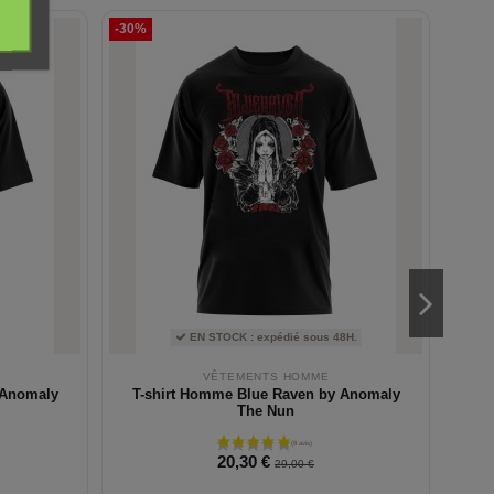
-30%
-30%
EN STOCK : expédié sous 48H.
VÊTEMENTS HOMME
 Anomaly
T-shirt Homme Blue Raven by Anomaly
Sw
The Nun
20,30 €
29,00 €