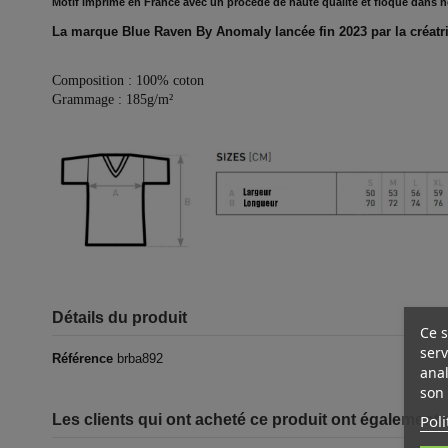
Motif imprimé en France avec un procédé de haute qualité et floqué dans not
La marque Blue Raven By Anomaly lancée fin 2023 par la créatri
Composition : 100% coton
Grammage : 185g/m²
Détails du produit
Ce s
serv
Référence
brba892
anal
son 
Poli
Les clients qui ont acheté ce produit ont également 