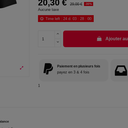
20,30 €
29,00 €
-30%
Aucune taxe
Time left
24
d.
03
:
27
:
59
Ajouter au
Paiement en plusieurs fois
payez en 3 & 4 fois
1
alance