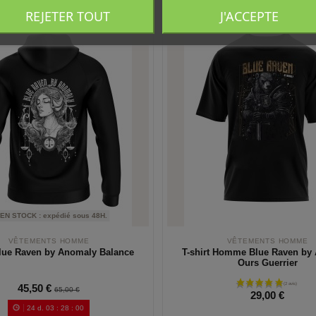
REJETER TOUT
J'ACCEPTE
EN STOCK : expédié sous 48H.
VÊTEMENTS HOMME
VÊTEMENTS HOMME
lue Raven by Anomaly Balance
T-shirt Homme Blue Raven by
Ours Guerrier
45,50 €
65,00 €
29,00 €
24
d.
03
:
27
:
59