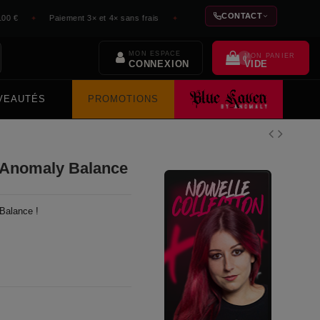
CONTACT
Paiement 3× et 4× sans frais
Expédition 48h depuis l'atelier
✦
✦
✦
MON ESPACE
MON PANIER
0
VIDE
CONNEXION
VEAUTÉS
PROMOTIONS
 Anomaly Balance
 Balance !