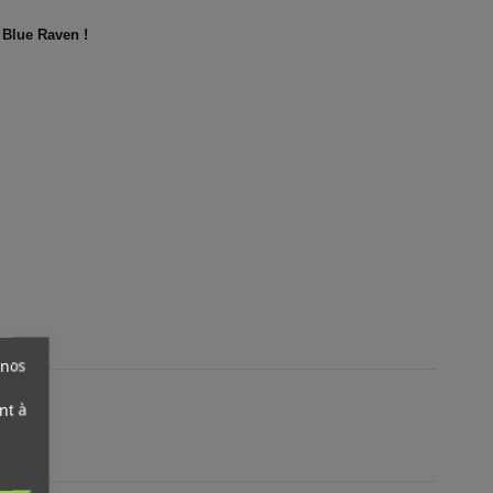
 Blue Raven !
 nos
nt à