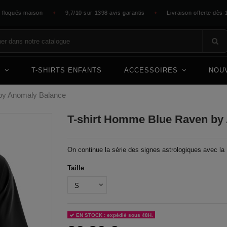
qués maison
9,7/10 sur 1398 avis garantis
Livraison offerte dès 100 €
✦
✦
E
T-SHIRTS ENFANTS
ACCESSOIRES
NOU
by Anomaly Balance
T-shirt Homme Blue Raven by
On continue la série des signes astrologiques avec la
Taille
EN STOCK : expédié sous 48H.