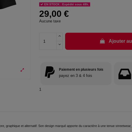
EN STOCK : Expédié sous 48h.
29,00 €
Aucune taxe
Ajouter au
Paiement en plusieurs fois
payez en 3 & 4 fois
1
e, graphique et alternatif. Son design marqué apporte du caractère à une tenue streetwear,