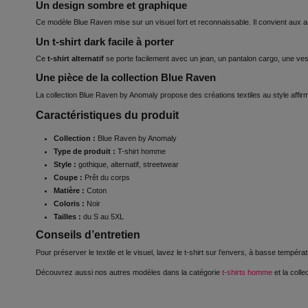
Un design sombre et graphique
Ce modèle Blue Raven mise sur un visuel fort et reconnaissable. Il convient aux a
Un t-shirt dark facile à porter
Ce
t-shirt alternatif
se porte facilement avec un jean, un pantalon cargo, une ve
Une pièce de la collection Blue Raven
La collection Blue Raven by Anomaly propose des créations textiles au style affi
Caractéristiques du produit
Collection :
Blue Raven by Anomaly
Type de produit :
T-shirt homme
Style :
gothique, alternatif, streetwear
Coupe :
Prêt du corps
Matière :
Coton
Coloris :
Noir
Tailles :
du S au 5XL
Conseils d’entretien
Pour préserver le textile et le visuel, lavez le t-shirt sur l’envers, à basse tempéra
Découvrez aussi nos autres modèles dans la catégorie
t-shirts homme
et la colle