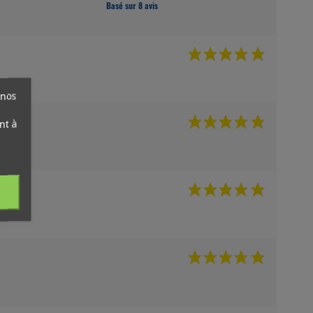
Basé sur 8 avis
 nos
nt à