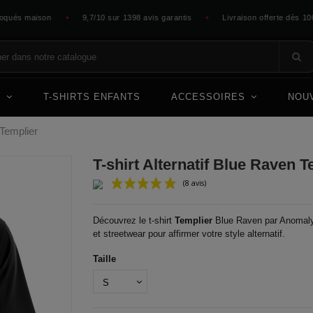
maison
9,7/10 sur 1398 avis garantis
Livraison offerte dès 100 €
✦
✦
E
T-SHIRTS ENFANTS
ACCESSOIRES
NOU
 Templier
T-shirt Alternatif Blue Raven T
(8 avis)
Découvrez le t-shirt
Templier
Blue Raven par Anomaly
et streetwear pour affirmer votre style alternatif.
Taille