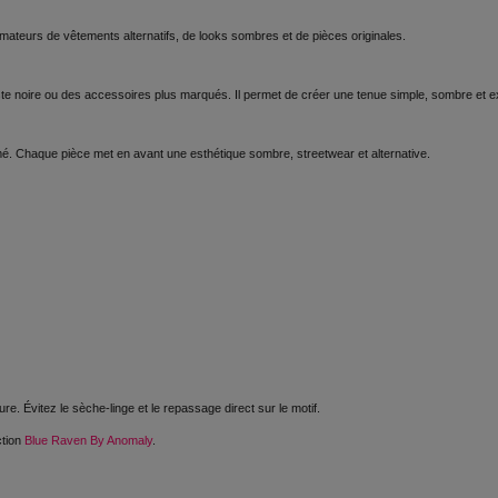
mateurs de vêtements alternatifs, de looks sombres et de pièces originales.
ste noire ou des accessoires plus marqués. Il permet de créer une tenue simple, sombre et e
rmé. Chaque pièce met en avant une esthétique sombre, streetwear et alternative.
ture. Évitez le sèche-linge et le repassage direct sur le motif.
ction
Blue Raven By Anomaly
.