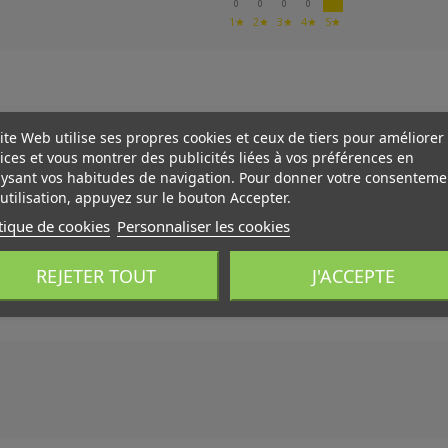
0
0
0
0
1★
2★
3★
4★
5★
ite Web utilise ses propres cookies et ceux de tiers pour améliorer
ices et vous montrer des publicités liées à vos préférences en
ysant vos habitudes de navigation. Pour donner votre consenteme
utilisation, appuyez sur le bouton Accepter.
tique de cookies
Personnaliser les cookies
REJETER TOUT
J'ACCEPTE