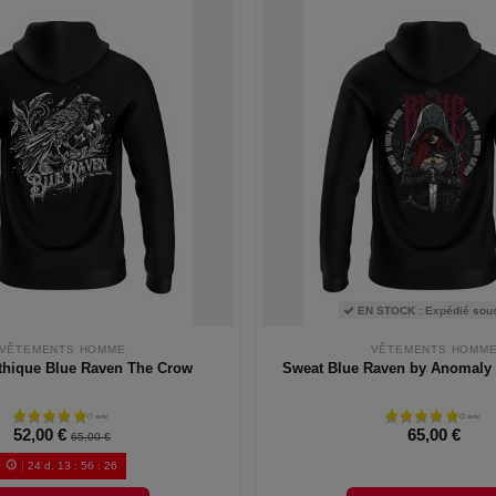
EN STOCK : Expédié sous
VÊTEMENTS HOMME
VÊTEMENTS HOMM
thique Blue Raven The Crow
Sweat Blue Raven by Anomaly
52,00 €
65,00 €
65,00 €
24
d.
13
:
56
:
25