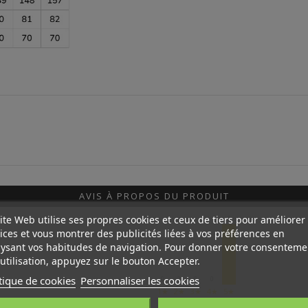
AVIS À PROPOS DU PRODUIT
ite Web utilise ses propres cookies et ceux de tiers pour améliorer
3
ices et vous montrer des publicités liées à vos préférences en
ysant vos habitudes de navigation. Pour donner votre consenteme
utilisation, appuyez sur le bouton Accepter.
tique de cookies
Personnaliser les cookies
0
0
0
0
1★
2★
3★
4★
5★