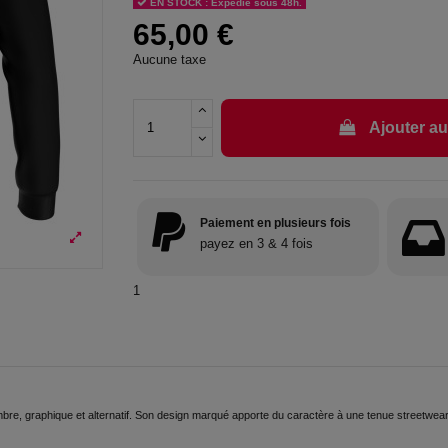
EN STOCK : Expédié sous 48h.
65,00 €
Aucune taxe
Ajouter au
Paiement en plusieurs fois
payez en 3 & 4 fois
1
re, graphique et alternatif. Son design marqué apporte du caractère à une tenue streetwear