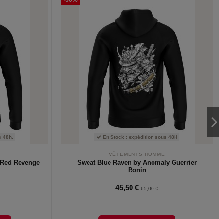
-30%
 48h.
En Stock : expédition sous 48H
E
VÊTEMENTS HOMME
 Red Revenge
Sweat Blue Raven by Anomaly Guerrier
Ronin
45,50 €
65,00 €