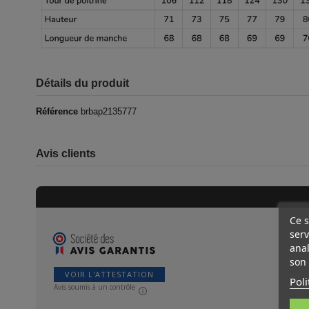
Détails du produit
Référence
brbap2135777
Avis clients
Ce s
serv
anal
son 
VOIR L'ATTESTATION
Poli
Avis soumis à un contrôle