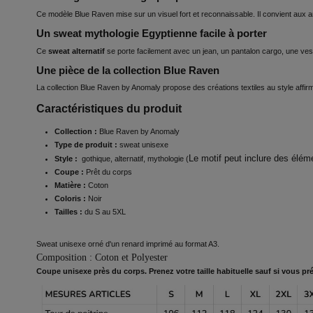
Ce modèle Blue Raven mise sur un visuel fort et reconnaissable. Il convient aux a
Un sweat mythologie Egyptienne facile à porter
Ce
sweat alternatif
se porte facilement avec un jean, un pantalon cargo, une ves
Une pièce de la collection Blue Raven
La collection Blue Raven by Anomaly propose des créations textiles au style affi
Caractéristiques du produit
Collection :
Blue Raven by Anomaly
Type de produit :
sweat unisexe
Le motif peut inclure des éléme
Style :
gothique, alternatif, mythologie (
Coupe :
Prêt du corps
Matière :
Coton
Coloris :
Noir
Tailles :
du S au 5XL
Sweat unisexe orné d'un renard imprimé au format A3.
Composition : Coton et Polyester
Coupe unisexe près du corps. Prenez votre taille habituelle sauf si vous préf