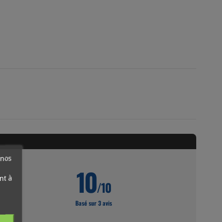
 nos
10
nt à
/10
Basé sur 3 avis