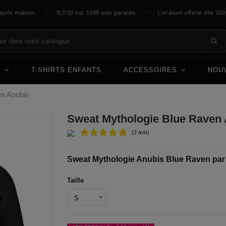
 maison
9,7/10 sur 1398 avis garantis
Livraison offerte dès 100 €
✦
✦
E
T-SHIRTS ENFANTS
ACCESSOIRES
NOU
en Anubis
Sweat Mythologie Blue Raven
(3 avis)
Sweat Mythologie Anubis Blue Raven pa
Taille