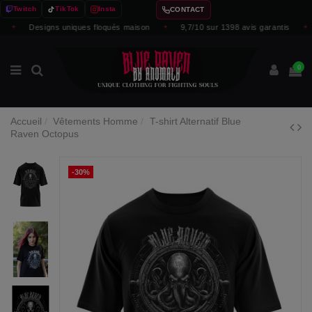
Twitch
TikTok
Insta
CONTACT
✦
Designs uniques floqués maison
✦
9,7/10 sur 1398 avis garantis
✦
0
Accueil
Vêtements Homme
T-shirt Alternatif Blue
Raven Octopus
-30%