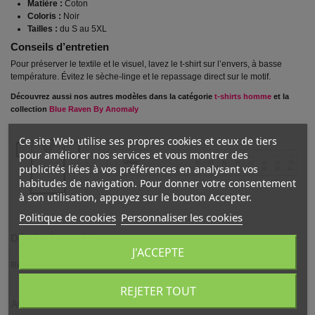
Matière :
Coton
Coloris :
Noir
Tailles :
du S au 5XL
Conseils d’entretien
Pour préserver le textile et le visuel, lavez le t-shirt sur l’envers, à basse
température. Évitez le sèche-linge et le repassage direct sur le motif.
Découvrez aussi nos autres modèles dans la catégorie
t-shirts homme
et la
collection
Blue Raven By Anomaly
Ce site Web utilise ses propres cookies et ceux de tiers
pour améliorer nos services et vous montrer des
publicités liées à vos préférences en analysant vos
habitudes de navigation. Pour donner votre consentement
à son utilisation, appuyez sur le bouton Accepter.
Politique de cookies
Personnaliser les cookies
Détails du produit
J'ACCEPTE
Référence
bmr478430
REJETER TOUT
Avis clients