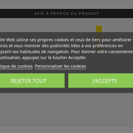
AVIS À PROPOS DU PRODUIT
2
ite Web utilise ses propres cookies et ceux de tiers pour améliorer
ices et vous montrer des publicités liées à vos préférences en
0
0
0
0
ysant vos habitudes de navigation. Pour donner votre consenteme
1★
2★
3★
4★
5★
utilisation, appuyez sur le bouton Accepter.
tique de cookies
Personnaliser les cookies
REJETER TOUT
J'ACCEPTE