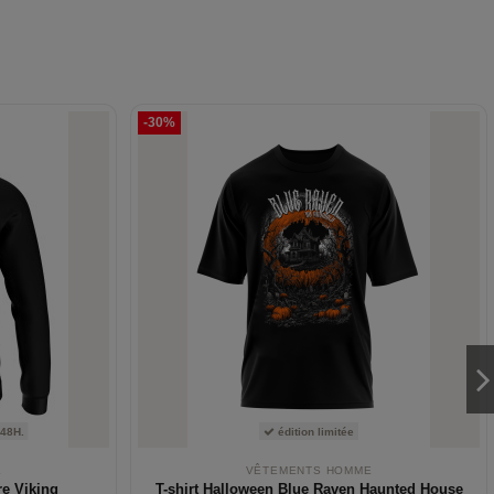
-30%
 48H.
édition limitée
E
VÊTEMENTS HOMME
e Viking
T-shirt Halloween Blue Raven Haunted House