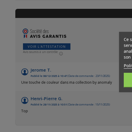
Ce s
serv
VOIR L'ATTESTATION
anal
Avis soumis à un contrôle
son 
Poli
Jerome T.
Publié le 06/12/2025 à 10:47
(Date de commande : 23/11/2025)
Une touche de couleur dans ma collection by anomaly
Henri-Pïerre G.
Publié le 28/11/2025 à 10:51
(Date de commande : 15/11/2025)
Top