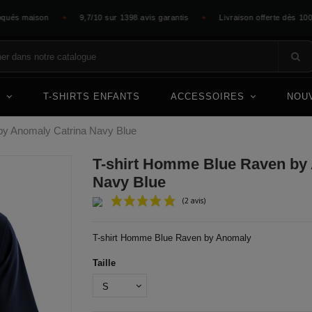
s maison
9,7/10 sur 1398 avis garantis
Livraison offerte dès 100 €
✦
✦
E
T-SHIRTS ENFANTS
ACCESSOIRES
NOU
by Anomaly Catrina Navy Blue
T-shirt Homme Blue Raven by
Navy Blue
(2 avis)
T-shirt Homme Blue Raven by Anomaly
Taille