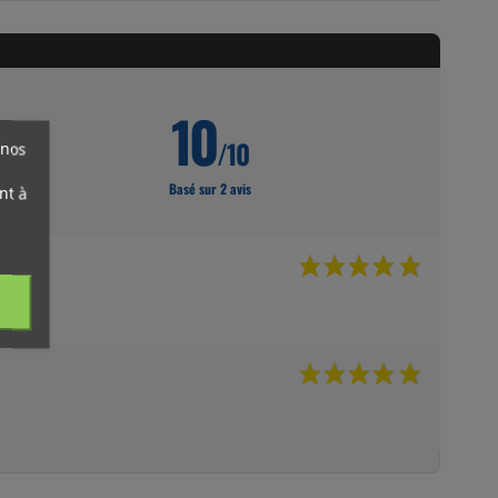
10
/10
 nos
Basé sur 2 avis
nt à