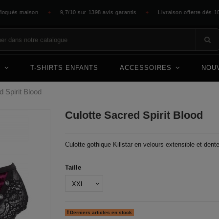
ués maison
9,7/10 sur 1398 avis garantis
Livraison offerte dès 100 €
✦
✦
E
T-SHIRTS ENFANTS
ACCESSOIRES
NOU
d Spirit Blood
Culotte Sacred Spirit Blood
Culotte gothique Killstar en velours extensible et dente
Taille
Derniers articles en stock