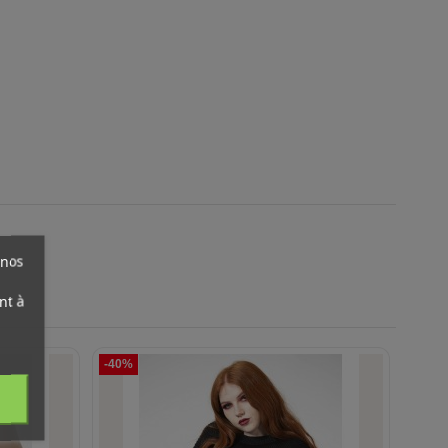
 nos
nt à
-40%
-70%