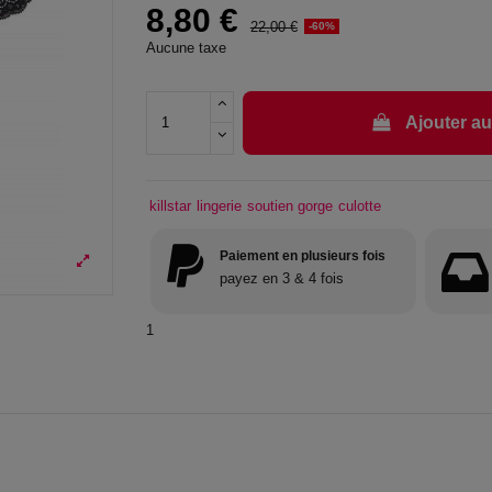
8,80 €
22,00 €
-60%
Aucune taxe
Ajouter au
killstar
lingerie
soutien gorge
culotte
Paiement en plusieurs fois
payez en 3 & 4 fois
1