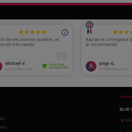
CONTA
BLUE 
lles
Bou
ales