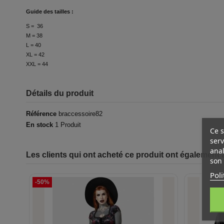
Guide des tailles :
S = 36
M = 38
L = 40
XL = 42
XXL = 44
Détails du produit
Référence
braccessoire82
En stock
1 Produit
Ce s
serv
anal
Les clients qui ont acheté ce produit ont également 
son 
Poli
-50%