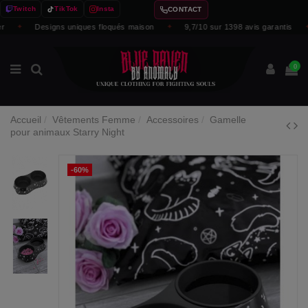
Twitch
TikTok
Insta
CONTACT
✦
Designs uniques floqués maison
✦
9,7/10 sur 1398 avis garantis
✦
0
Accueil
Vêtements Femme
Accessoires
Gamelle
pour animaux Starry Night
-60%