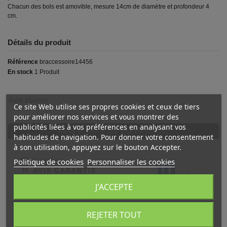
Chacun des bols est amovible, mesure 14cm de diamètre et profondeur 4
cm.
Détails du produit
Référence
braccessoire14456
En stock
1 Produit
Avis clients
Ce site Web utilise ses propres cookies et ceux de tiers
pour améliorer nos services et vous montrer des
publicités liées à vos préférences en analysant vos
AVIS À PROPOS DU PRODUIT
habitudes de navigation. Pour donner votre consentement
à son utilisation, appuyez sur le bouton Accepter.
10
Politique de cookies
Personnaliser les cookies
/10
J'ACCEPTE
VOIR L'ATTESTATION
Basé sur 1 avis
Avis soumis à un contrôle
REJETER TOUT