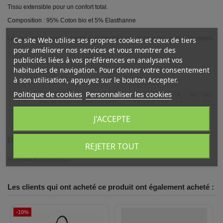
Tissu extensible pour un confort total.
Composition : 95% Coton bio et 5% Elasthanne
Les boxers ne sont ni repris ni échangés, merci de votre compréhension.
Ce site Web utilise ses propres cookies et ceux de tiers
pour améliorer nos services et vous montrer des
publicités liées à vos préférences en analysant vos
habitudes de navigation. Pour donner votre consentement
à son utilisation, appuyez sur le bouton Accepter.
Politique de cookies
Personnaliser les cookies
J'ACCEPTE
Détails du produit
REJETER TOUT
Référence
brboxerb02
Les clients qui ont acheté ce produit ont également acheté :
-10%