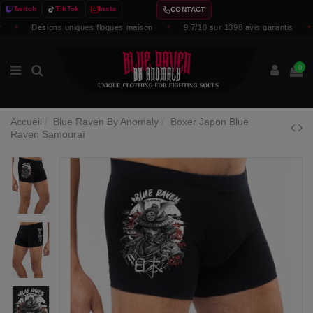
Twitch
TikTok
Insta
CONTACT
✦
Designs uniques floqués maison
✦
9,7/10 sur 1398 avis garantis
✦
0
Accueil
Blue Raven By Anomaly
Boxer Japon Blue
Raven Samouraï