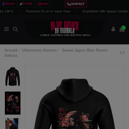
Twitch
TikTok
Insta
CONTACT
 €
✦
Paiement 3× et 4× sans frais
✦
Expédition 48h depuis l'atelier
✦
0
Accueil
Vêtements Homme
Sweat Japon Blue Raven
Sakura