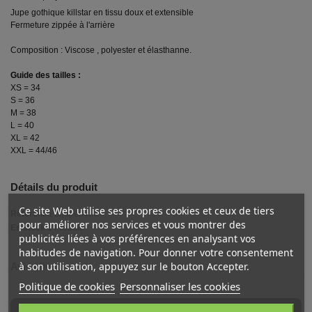
Jupe gothique killstar en tissu doux et extensible
Fermeture zippée à l'arrière
Composition : Viscose , polyester et élasthanne.
Guide des tailles :
XS = 34
S = 36
M = 38
L = 40
XL = 42
XXL = 44/46
Détails du produit
Ce site Web utilise ses propres cookies et ceux de tiers
Référence
brjupe8456
pour améliorer nos services et vous montrer des
En stock
1 Produit
publicités liées à vos préférences en analysant vos
habitudes de navigation. Pour donner votre consentement
à son utilisation, appuyez sur le bouton Accepter.
Avis clients
Politique de cookies
Personnaliser les cookies
AVIS À PROPOS DU PRODUIT