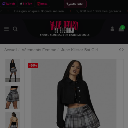
Twitch
TikTok
Insta
CONTACT
✦
Designs uniques floqués maison
✦
9,7/10 sur 1398 avis garantis
✦
0
Accueil
Vêtements Femme
Jupe Killstar Bat Girl
-50%