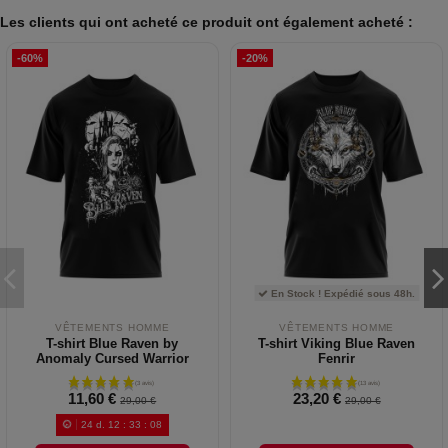
Les clients qui ont acheté ce produit ont également acheté :
-60%
-20%
En Stock ! Expédié sous 48h.
VÊTEMENTS HOMME
VÊTEMENTS HOMME
T-shirt Blue Raven by
T-shirt Viking Blue Raven
Anomaly Cursed Warrior
Fenrir
11,60 €
23,20 €
29,00 €
29,00 €
24
d.
12
:
33
:
08