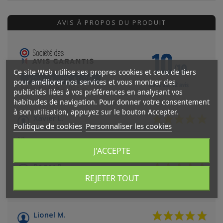
AVIS À PROPOS DU PRODUIT
10
/10
Ce site Web utilise ses propres cookies et ceux de tiers
VOIR L'ATTESTATION
pour améliorer nos services et vous montrer des
Basé sur 12 avis
Avis soumis à un contrôle
publicités liées à vos préférences en analysant vos
habitudes de navigation. Pour donner votre consentement
à son utilisation, appuyez sur le bouton Accepter.
Xavier L.
Politique de cookies
Personnaliser les cookies
Publié le 06/12/2024 à 11:53
(Date de commande : 23/11/2024)
10
J'ACCEPTE
Roger P.
REJETER TOUT
Publié le 14/11/2024 à 22:54
(Date de commande : 02/11/2024)
Parfait
Lionel M.