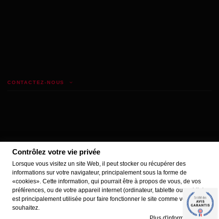
CONTACTEZ-NOUS
Contrôlez votre vie privée
Lorsque vous visitez un site Web, il peut stocker ou récupérer des
informations sur votre navigateur, principalement sous la forme de
«cookies». Cette information, qui pourrait être à propos de vous, de vos
Marchand approuvé par la Société des Avis Garantis,
cliquez ici pour vérifier
.
préférences, ou de votre appareil internet (ordinateur, tablette ou mobile),
est principalement utilisée pour faire fonctionner le site comme vous le
souhaitez.
Plus d'informations
Copyright @ 2022 DESCOD.LTD Tous droits réservés