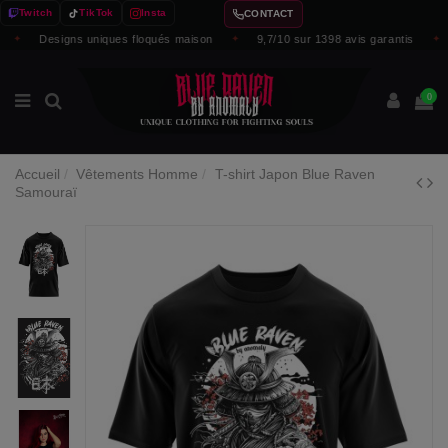
Twitch
TikTok
Insta
CONTACT
✦
Designs uniques floqués maison
✦
9,7/10 sur 1398 avis garantis
✦
0
Accueil
Vêtements Homme
T-shirt Japon Blue Raven
Samouraï