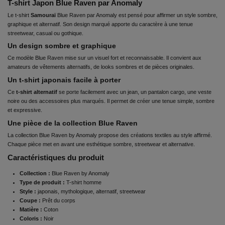
T-shirt Japon Blue Raven par Anomaly
Le
t-shirt
Samouraï
Blue Raven par Anomaly est pensé pour affirmer un style sombre,
graphique et alternatif. Son design marqué apporte du caractère à une tenue
streetwear, casual ou gothique.
Un design sombre et graphique
Ce modèle Blue Raven mise sur un visuel fort et reconnaissable. Il convient aux
amateurs de vêtements alternatifs, de looks sombres et de pièces originales.
Un t-shirt japonais facile à porter
Ce
t-shirt alternatif
se porte facilement avec un jean, un pantalon cargo, une veste
noire ou des accessoires plus marqués. Il permet de créer une tenue simple, sombre
et expressive.
Une pièce de la collection Blue Raven
La collection Blue Raven by Anomaly propose des créations textiles au style affirmé.
Chaque pièce met en avant une esthétique sombre, streetwear et alternative.
Caractéristiques du produit
Collection :
Blue Raven by Anomaly
Type de produit :
T-shirt homme
Style :
japonais, mythologique, alternatif, streetwear
Coupe :
Prêt du corps
Matière :
Coton
Coloris :
Noir