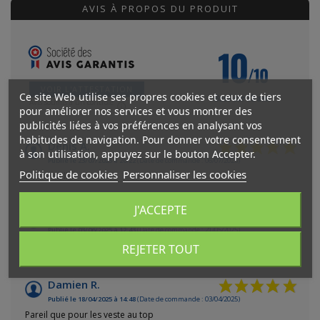
AVIS À PROPOS DU PRODUIT
10
/10
VOIR L'ATTESTATION
Ce site Web utilise ses propres cookies et ceux de tiers
Basé sur 13 avis
Avis soumis à un contrôle
pour améliorer nos services et vous montrer des
publicités liées à vos préférences en analysant vos
habitudes de navigation. Pour donner votre consentement
Denis A.
à son utilisation, appuyez sur le bouton Accepter.
Publié le 23/07/2025 à 20:22
(Date de commande : 06/07/2025)
Politique de cookies
Personnaliser les cookies
Bonne taille
J'ACCEPTE
Laurent G.
Publié le 03/06/2025 à 12:43
(Date de commande : 21/05/2025)
J'adore le motif et j'espère pouvoir acheter les deux nouveaux
REJETER TOUT
Damien R.
Publié le 18/04/2025 à 14:48
(Date de commande : 03/04/2025)
Pareil que pour les veste au top