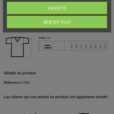
Conseils d’entretien
J'ACCEPTE
Pour préserver le textile et le visuel, lavez le t-shirt sur l’envers, à basse température.
Évitez le sèche-linge et le repassage direct sur le motif.
Découvrez aussi nos autres modèles dans la catégorie
t-shirts gothiques homme
et la
REJETER TOUT
collection
Blue Raven By Anomaly
.
Détails du produit
Référence
br7889
Les clients qui ont acheté ce produit ont également acheté :