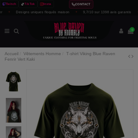
Twitch
TikTok
Insta
CONTACT
✦
Designs uniques floqués maison
✦
9,7/10 sur 1398 avis garantis
✦
0
Accueil
Vêtements Homme
T-shirt Viking Blue Raven
Fenrir Vert Kaki