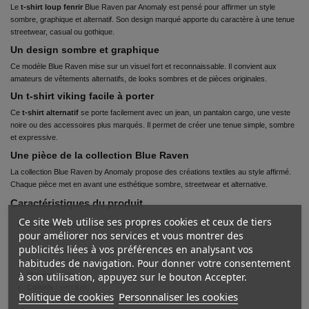
Le
t-shirt loup fenrir
Blue Raven par Anomaly est pensé pour affirmer un style
sombre, graphique et alternatif. Son design marqué apporte du caractère à une tenue
streetwear, casual ou gothique.
Un design sombre et graphique
Ce modèle Blue Raven mise sur un visuel fort et reconnaissable. Il convient aux
amateurs de vêtements alternatifs, de looks sombres et de pièces originales.
Un t-shirt viking facile à porter
Ce
t-shirt alternatif
se porte facilement avec un jean, un pantalon cargo, une veste
noire ou des accessoires plus marqués. Il permet de créer une tenue simple, sombre
et expressive.
Une pièce de la collection Blue Raven
La collection Blue Raven by Anomaly propose des créations textiles au style affirmé.
Chaque pièce met en avant une esthétique sombre, streetwear et alternative.
Caractéristiques du produit
Ce site Web utilise ses propres cookies et ceux de tiers
Collection :
Blue Raven by Anomaly
pour améliorer nos services et vous montrer des
Type de produit :
T-shirt homme
publicités liées à vos préférences en analysant vos
Style :
viking, gothique, alternatif, streetwear, mythologie, légende
habitudes de navigation. Pour donner votre consentement
Coupe :
Prêt du corps
Matière :
Coton
à son utilisation, appuyez sur le bouton Accepter.
Coloris :
vert kaki
Politique de cookies
Personnaliser les cookies
Tailles :
du S au 3XL