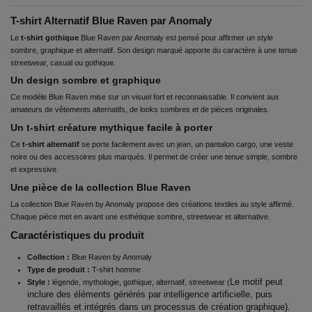
T-shirt Alternatif Blue Raven par Anomaly
Le
t-shirt gothique
Blue Raven par Anomaly est pensé pour affirmer un style
sombre, graphique et alternatif. Son design marqué apporte du caractère à une tenue
streetwear, casual ou gothique.
Un design sombre et graphique
Ce modèle Blue Raven mise sur un visuel fort et reconnaissable. Il convient aux
amateurs de vêtements alternatifs, de looks sombres et de pièces originales.
Un t-shirt créature mythique facile à porter
Ce
t-shirt alternatif
se porte facilement avec un jean, un pantalon cargo, une veste
noire ou des accessoires plus marqués. Il permet de créer une tenue simple, sombre
et expressive.
Une pièce de la collection Blue Raven
La collection Blue Raven by Anomaly propose des créations textiles au style affirmé.
Chaque pièce met en avant une esthétique sombre, streetwear et alternative.
Caractéristiques du produit
Collection :
Blue Raven by Anomaly
Type de produit :
T-shirt homme
Le motif peut
Style :
légende, mythologie, gothique, alternatif, streetwear (
inclure des éléments générés par intelligence artificielle, puis
retravaillés et intégrés dans un processus de création graphique).