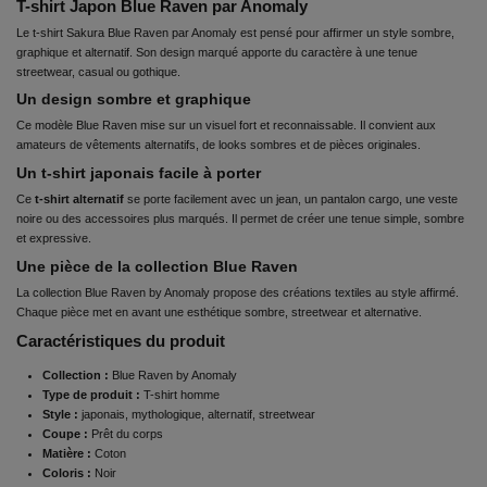
T-shirt Japon Blue Raven par Anomaly
Le
t-shirt Sakura
Blue Raven par Anomaly est pensé pour affirmer un style sombre,
graphique et alternatif. Son design marqué apporte du caractère à une tenue
streetwear, casual ou gothique.
Un design sombre et graphique
Ce modèle Blue Raven mise sur un visuel fort et reconnaissable. Il convient aux
amateurs de vêtements alternatifs, de looks sombres et de pièces originales.
Un t-shirt japonais facile à porter
Ce
t-shirt alternatif
se porte facilement avec un jean, un pantalon cargo, une veste
noire ou des accessoires plus marqués. Il permet de créer une tenue simple, sombre
et expressive.
Une pièce de la collection Blue Raven
La collection Blue Raven by Anomaly propose des créations textiles au style affirmé.
Chaque pièce met en avant une esthétique sombre, streetwear et alternative.
Caractéristiques du produit
Collection :
Blue Raven by Anomaly
Type de produit :
T-shirt homme
Style :
japonais, mythologique, alternatif, streetwear
Coupe :
Prêt du corps
Matière :
Coton
Coloris :
Noir