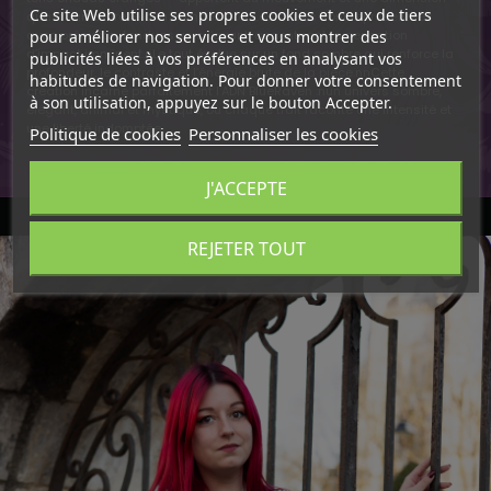
Ce site Web utilise ses propres cookies et ceux de tiers
quasi surnaturelle à la composition. Les serres sont représentées
avec précision, tendues vers l’avant, accentuant la sensation
pour améliorer nos services et vous montrer des
d’impact imminent.nLe tout évolue sur un fond sombre qui renforce la
publicités liées à vos préférences en analysant vos
profondeur, le contraste et l’énergie brute de la pièce.nnCette
habitudes de navigation. Pour donner votre consentement
création incarne parfaitement l’ADN BlueRaven :nun univers sombre,
à son utilisation, appuyez sur le bouton Accepter.
élégant, animal et mystique, où chaque trait raconte une intensité et
une liberté indomptée.
Politique de cookies
Personnaliser les cookies
J'ACCEPTE
REJETER TOUT