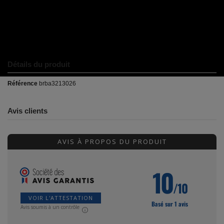
Détails du produit
Référence
brba3213026
Avis clients
AVIS À PROPOS DU PRODUIT
10
/10
VOIR L'ATTESTATION
Basé sur 1 avis
Avis soumis à un contrôle