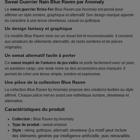
Sweat Guerrier Nain Blue Raven par Anomaly
Le
sweat guerrier Brise-Fer
Blue Raven par Anomaly est pensé pour
affirmer un style sombre, graphique et alternatif. Son design marqué apporte
du caractère à une tenue streetwear, casual ou gothique.
Un design fantasy et graphique
Ce modèle Blue Raven mise sur un visuel fort et reconnaissable. Il convient
aux amateurs de vêtements alternatifs, de looks sombres et de pièces
originales.
Un sweat alternatif facile à porter
Ce
sweat inspiré de l'univers du jeu vidéo
se porte facilement avec un jean,
un pantalon cargo, une veste noire ou des accessoires plus marqués. Il
permet de créer une tenue simple, sombre et expressive.
Une pièce de la collection Blue Raven
La collection Blue Raven by Anomaly propose des créations textiles au style
affirmé. Chaque pièce met en avant une esthétique sombre, streetwear et
alternative.
Caractéristiques du produit
Collection :
Blue Raven by Anomaly
Type de produit :
sweat unisexe
(Le motif peut inclure
Style :
viking, gothique, alternatif, streetwear
des éléments générés par intelligence artificielle, puis retravaillés