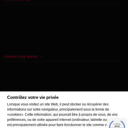
CONTACTEZ-NOUS
Contrôlez votre vie privée
Lorsque vous visitez un site Web, il peut stocker ou récupérer des
informations sur votre navigateur, principalement sous la forme de
«cookies». Cette information, qui pourrait être à propos de vous, de vos
Marchand approuvé par la Société des Avis Garantis,
cliquez ici pour vérifier
.
préférences, ou de votre appareil internet (ordinateur, tablette ou mobile),
est principalement utilisée pour faire fonctionner le site comme vous le