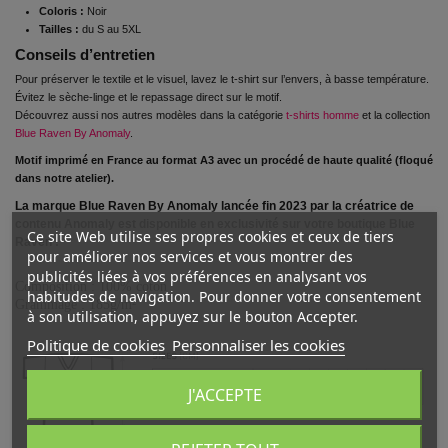
Coloris :
Noir
Tailles :
du S au 5XL
Conseils d’entretien
Pour préserver le textile et le visuel, lavez le t-shirt sur l’envers, à basse température.
Évitez le sèche-linge et le repassage direct sur le motif.
Découvrez aussi nos autres modèles dans la catégorie
t-shirts homme
et la collection
Blue Raven By Anomaly
.
Motif imprimé en France au format A3 avec un procédé de haute qualité (floqué
dans notre atelier).
La marque Blue Raven By Anomaly lancée fin 2023 par la créatrice de
contenu Anomaly est disponible en exclusivité sur votre boutique Blue
Ce site Web utilise ses propres cookies et ceux de tiers
Raven !
pour améliorer nos services et vous montrer des
publicités liées à vos préférences en analysant vos
Composition : 100% coton
habitudes de navigation. Pour donner votre consentement
Grammage : 185g/m²
à son utilisation, appuyez sur le bouton Accepter.
Politique de cookies
Personnaliser les cookies
J'ACCEPTE