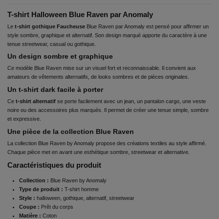
T-shirt Halloween Blue Raven par Anomaly
Le
t-shirt gothique Faucheuse
Blue Raven par Anomaly est pensé pour affirmer un
style sombre, graphique et alternatif. Son design marqué apporte du caractère à une
tenue streetwear, casual ou gothique.
Un design sombre et graphique
Ce modèle Blue Raven mise sur un visuel fort et reconnaissable. Il convient aux
amateurs de vêtements alternatifs, de looks sombres et de pièces originales.
Un t-shirt dark facile à porter
Ce
t-shirt alternatif
se porte facilement avec un jean, un pantalon cargo, une veste
noire ou des accessoires plus marqués. Il permet de créer une tenue simple, sombre
et expressive.
Une pièce de la collection Blue Raven
La collection Blue Raven by Anomaly propose des créations textiles au style affirmé.
Chaque pièce met en avant une esthétique sombre, streetwear et alternative.
Caractéristiques du produit
Collection :
Blue Raven by Anomaly
Type de produit :
T-shirt homme
Style :
halloween, gothique, alternatif, streetwear
Coupe :
Prêt du corps
Matière :
Coton